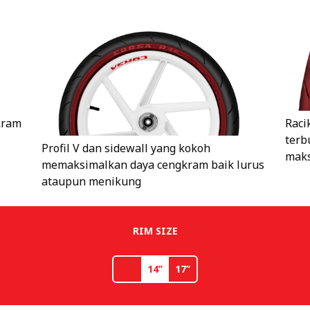
kram
Raci
terb
Profil V dan sidewall yang kokoh
maks
memaksimalkan daya cengkram baik lurus
ataupun menikung
RIM SIZE
14’’
17’’