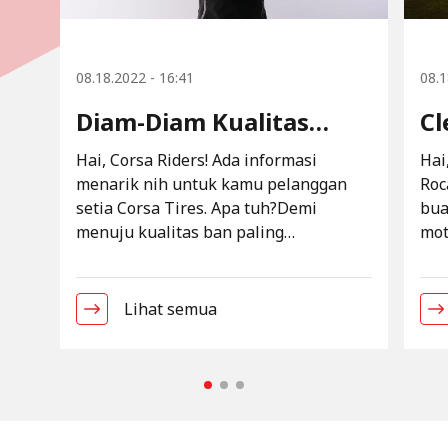
08.18.2022 - 16:41
08.1
Diam-Diam Kualitas
Cl
Corsa Makin Jempolan
Mo
Hai, Corsa Riders! Ada informasi
Hai
menarik nih untuk kamu pelanggan
Roc
Tw
setia Corsa Tires. Apa tuh?Demi
bua
25
menuju kualitas ban paling
mot
termutakhir, ban Corsa ningkatin
ril
material ban terbaru. Pertama,
Ada
material casing atau pelindung ban
Scr
Lihat semua
Corsa yang sebelumnya pakai Nylon,
Twi
beralih pakai Polyester.Material
kap
Polyester dipilih untuk meningkatkan
mot
kekokohan casing dan meningkatkan
Cyc
kenyamanan ban Corsa
5th