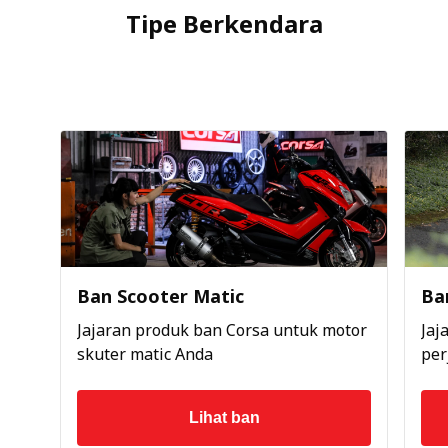
Tipe Berkendara
Ban Scooter Matic
Ba
Jajaran produk ban Corsa untuk motor
Jaj
skuter matic Anda
per
Lihat ban