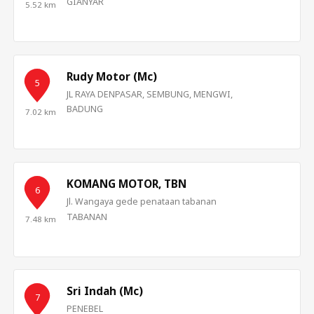
GIANYAR
5.52 km
Rudy Motor (Mc)
5
JL RAYA DENPASAR, SEMBUNG, MENGWI,
BADUNG
7.02 km
KOMANG MOTOR, TBN
6
Jl. Wangaya gede penataan tabanan
TABANAN
7.48 km
Sri Indah (Mc)
7
PENEBEL