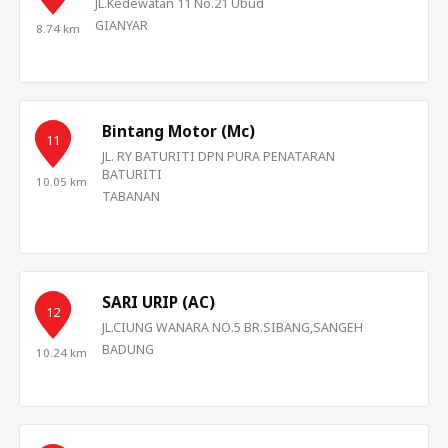
JL.Kedewatan 11 No.21 Ubud
GIANYAR
8.74 km
Bintang Motor (Mc)
11
+11
JL. RY BATURITI DPN PURA PENATARAN
BATURITI
10.05 km
TABANAN
+3
+6
SARI URIP (AC)
12
JL.CIUNG WANARA NO.5 BR.SIBANG,SANGEH
+12
+10
BADUNG
10.24 km