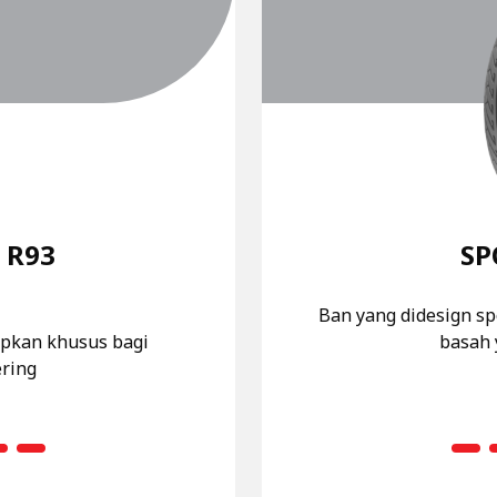
 R93
SP
Ban yang didesign s
apkan khusus bagi
basah 
ring