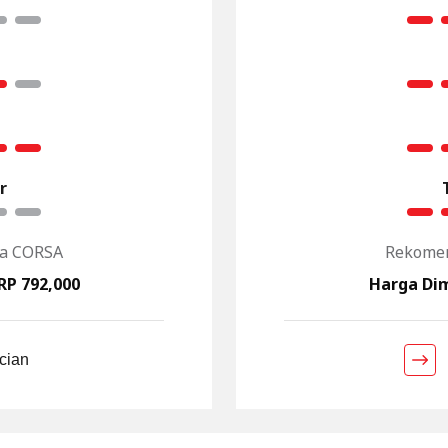
r
ga CORSA
Rekomen
RP 792,000
Harga Dim
ncian