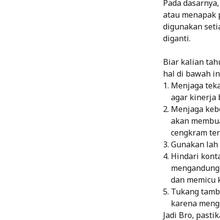
Pada dasarnya,
atau menapak p
digunakan setia
diganti.
Biar kalian tah
hal di bawah in
Menjaga teka
agar kinerja 
Menjaga kebe
akan membua
cengkram ter
Gunakan lah 
Hindari kont
mengandung 
dan memicu 
Tukang tamba
karena mengg
Jadi Bro, pasti