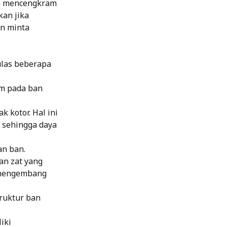
ih mencengkram
kan jika
an minta
 ulas beberapa
um pada ban
 kotor. Hal ini
 sehingga daya
an ban.
an zat yang
 mengembang
truktur ban
iki