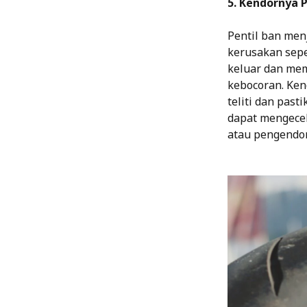
5. Kendornya P
Pentil ban men
kerusakan sepe
keluar dan mem
kebocoran. Ken
teliti dan past
dapat mengecek
atau pengendor