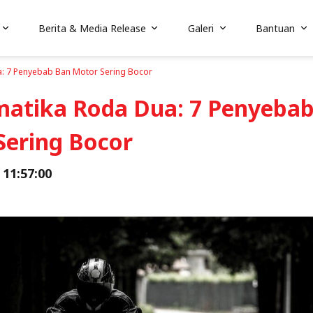
Berita & Media Release
Galeri
Bantuan
: 7 Penyebab Ban Motor Sering Bocor
matika Roda Dua: 7 Penyeba
Sering Bocor
 11:57:00