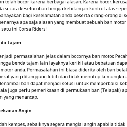
n telah bocor karena berbagai alasan. Karena bocor, kerus
oda secara keseluruhan hingga kehilangan kontrol atas sep
hayakan bagi keselamatan anda beserta orang-orang di se
sebenarnya apa saja alasan yang membuat sebuah ban motor 
satu ini Corsa Riders!
nda tajam
njadi permasalahan jelas dalam bocornya ban motor. Pecah
hingga benda tajam lain layaknya kerikil atau bebatuan dap
motor anda. Permasalahan ini biasa diderita oleh ban bel
erat yang ditanggung lebih dan tidak menutup kemungkina
Menambal ban dapat menjadi solusi untuk memperbaiki keb
kala juga perlu pemeriksaan di permukaan ban (Telapak) a
am yang menancap.
Tekanan Angin
dah kempes, sebaiknya segera mengisi angin apabila tidak i