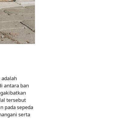
 adalah
i antara ban
ngakibatkan
al tersebut
n pada sepeda
nangani serta