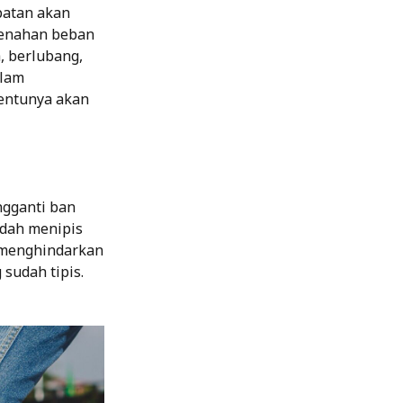
patan akan
 menahan beban
, berlubang,
alam
tentunya akan
ngganti ban
udah menipis
 menghindarkan
sudah tipis.