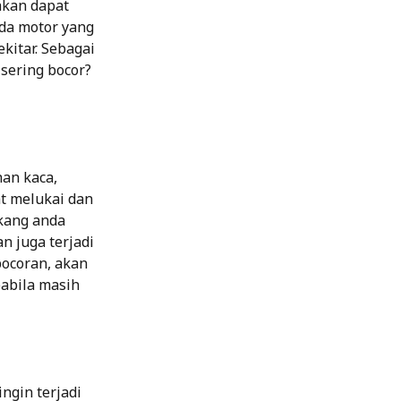
akan dapat
eda motor yang
kitar. Sebagai
sering bocor?
an kaca,
at melukai dan
akang anda
n juga terjadi
ocoran, akan
pabila masih
ngin terjadi