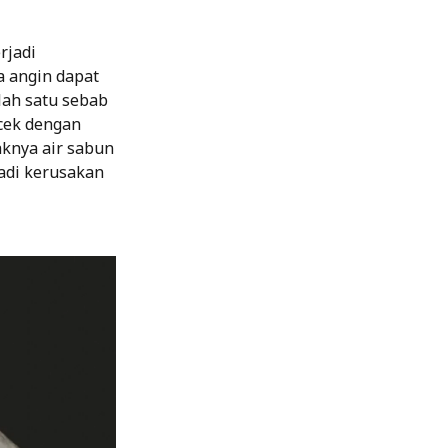
rjadi
a angin dapat
lah satu sebab
cek dengan
aknya air sabun
jadi kerusakan