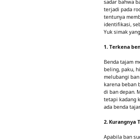
sadar bahwa ba
terjadi pada r
tentunya memba
identifikasi, 
Yuk simak yang 
1. Terkena be
Benda tajam me
beling, paku, 
melubangi ban 
karena beban b
di ban depan. 
tetapi kadang 
ada benda taj
2. Kurangnya 
Apabila ban su