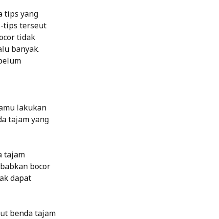
 tips yang
-tips terseut
cor tidak
lu banyak.
ebelum
kamu lakukan
da tajam yang
a tajam
ebabkan bocor
ak dapat
ut benda tajam