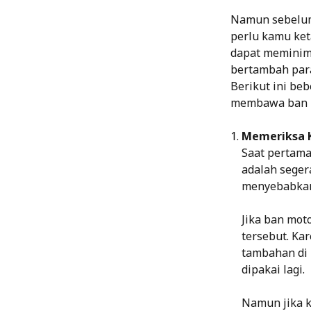
Namun sebelum
perlu kamu keta
dapat meminima
bertambah para
Berikut ini be
membawa ban mo
Memeriksa K
Saat pertama
adalah seger
menyebabkan
Jika ban mot
tersebut. Ka
tambahan di 
dipakai lagi.
Namun jika 