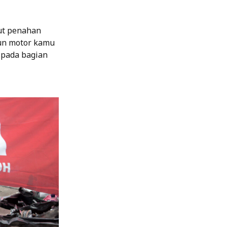
ut penahan
tun motor kamu
k pada bagian