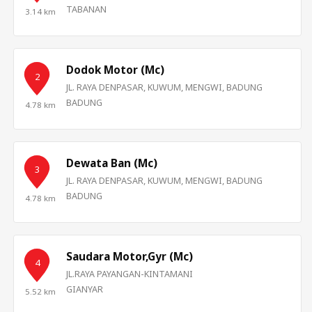
TABANAN
3.14 km
Dodok Motor (Mc)
2
JL. RAYA DENPASAR, KUWUM, MENGWI, BADUNG
BADUNG
4.78 km
Dewata Ban (Mc)
3
JL. RAYA DENPASAR, KUWUM, MENGWI, BADUNG
BADUNG
4.78 km
Saudara Motor,Gyr (Mc)
4
JL.RAYA PAYANGAN-KINTAMANI
GIANYAR
5.52 km