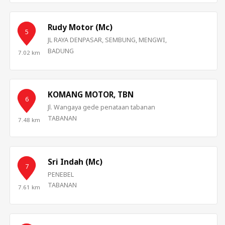
Rudy Motor (Mc)
5
JL RAYA DENPASAR, SEMBUNG, MENGWI,
BADUNG
7.02 km
KOMANG MOTOR, TBN
6
Jl. Wangaya gede penataan tabanan
TABANAN
7.48 km
Sri Indah (Mc)
7
PENEBEL
TABANAN
7.61 km