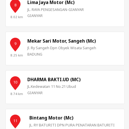
Lima Jaya Motor (Mc)
8
JL. RAYA PENGESANGAN-GIANYAR
GIANYAR
8.02 km
Mekar Sari Motor, Sangeh (Mc)
9
Jl. Ry Sangeh Dpn Obyek Wisata Sangeh
BADUNG
8.25 km
DHARMA BAKTI.UD (MC)
10
JL.Kedewatan 11 No.21 Ubud
GIANYAR
8.74 km
+2
Bintang Motor (Mc)
11
JL. RY BATURITI DPN PURA PENATARAN BATURITI