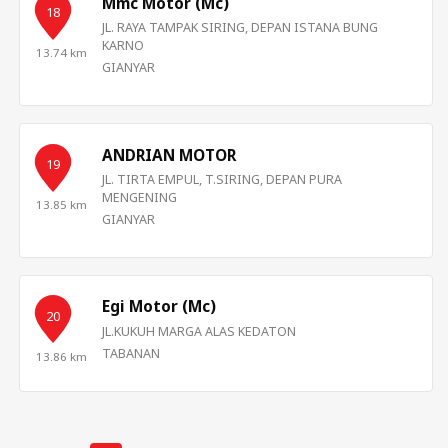
Mmc Motor (Mc)
18
JL. RAYA TAMPAK SIRING, DEPAN ISTANA BUNG
KARNO
13.74 km
GIANYAR
ANDRIAN MOTOR
19
JL. TIRTA EMPUL, T.SIRING, DEPAN PURA
MENGENING
13.85 km
GIANYAR
Egi Motor (Mc)
20
JL.KUKUH MARGA ALAS KEDATON
TABANAN
13.86 km