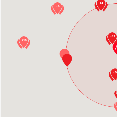
+3
+6
+12
+10
+5