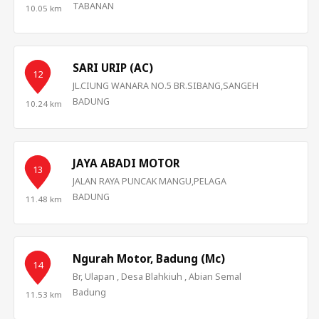
TABANAN
10.05 km
+7
SARI URIP (AC)
12
JL.CIUNG WANARA NO.5 BR.SIBANG,SANGEH
+5
BADUNG
10.24 km
JAYA ABADI MOTOR
13
JALAN RAYA PUNCAK MANGU,PELAGA
BADUNG
11.48 km
Ngurah Motor, Badung (Mc)
14
Br, Ulapan , Desa Blahkiuh , Abian Semal
Badung
11.53 km