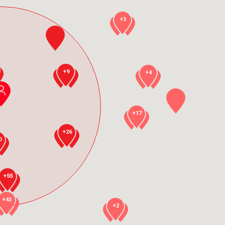
+3
+9
+4
+17
+26
0
+55
+43
+2