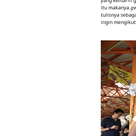
yang kemarin g
itu makanya
g
tulisnya sebaga
ingin mengikut