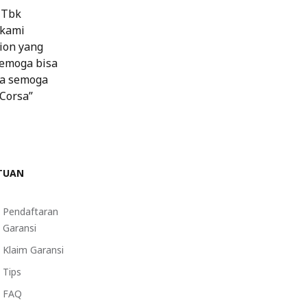
 Tbk
 kami
tion yang
Semoga bisa
ya semoga
 Corsa”
TUAN
Pendaftaran
Garansi
Klaim Garansi
Tips
FAQ