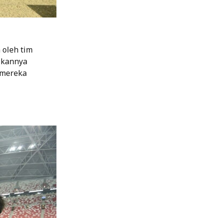
 oleh tim
nikannya
 mereka