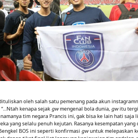
i dituliskan oleh salah satu pemenang pada akun instagram
y “…Ntah kenapa sejak
gw
mengenal bola dunia,
gw
itu terg
amanya tim negara Prancis ini, gak bisa ke lain hati saja li
ka yang selalu penuh kejutan. Rasanya kesempatan yang d
Bengkel BOS ini seperti konfirmasi
gw
untuk melepaskan 