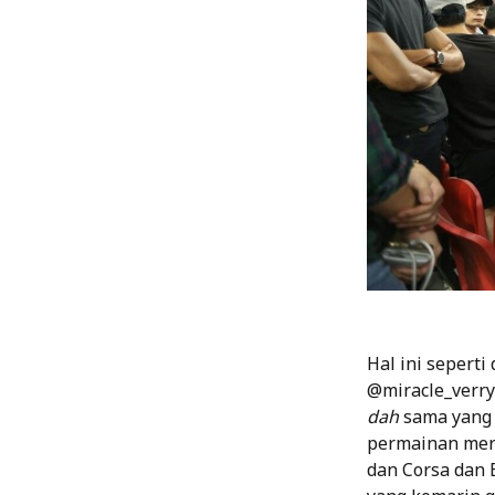
Hal ini sepert
@miracle_verr
dah
sama yang n
permainan mere
dan Corsa dan 