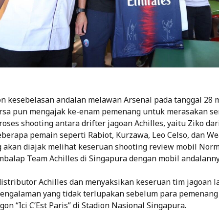
n kesebelasan andalan melawan Arsenal pada tanggal 28 
Corsa pun mengajak ke-enam pemenang untuk merasakan se
ses shooting antara drifter jagoan Achilles, yaitu Ziko dar
eberapa pemain seperti Rabiot, Kurzawa, Leo Celso, dan We
akan diajak melihat keseruan shooting review mobil Nor
balap Team Achilles di Singapura dengan mobil andalanny
istributor Achilles dan menyaksikan keseruan tim jagoan l
pengalaman yang tidak terlupakan sebelum para pemenan
on “Ici C’Est Paris” di Stadion Nasional Singapura.