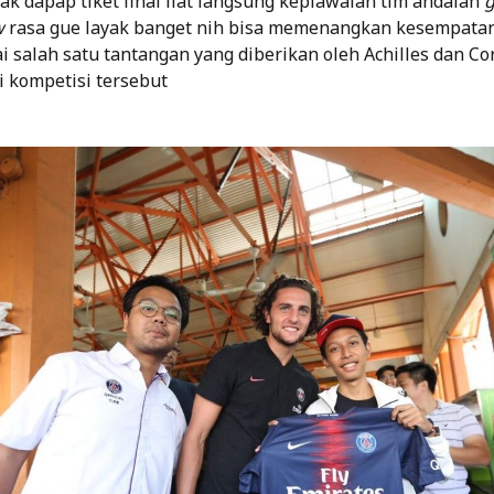
ak dapap tiket final liat langsung kepiawaian tim andalan
w
rasa gue layak banget nih bisa memenangkan kesempata
i salah satu tantangan yang diberikan oleh Achilles dan Co
i kompetisi tersebut