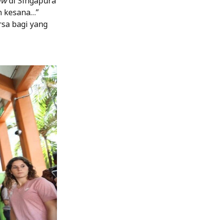
gw
di Singapura
n kesana…”
rsa bagi yang