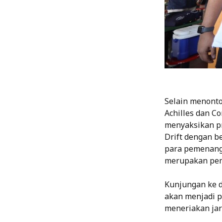
Selain menonto
Achilles dan 
menyaksikan pro
Drift dengan b
para pemenang 
merupakan pem
Kunjungan ke d
akan menjadi 
meneriakan jarg