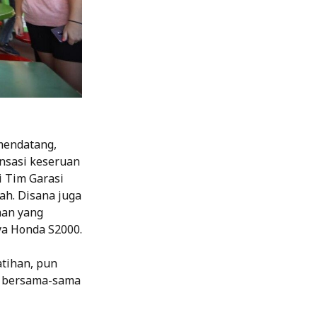
mendatang,
nsasi keseruan
i Tim Garasi
ah. Disana juga
man yang
a Honda S2000.
atihan, pun
g bersama-sama