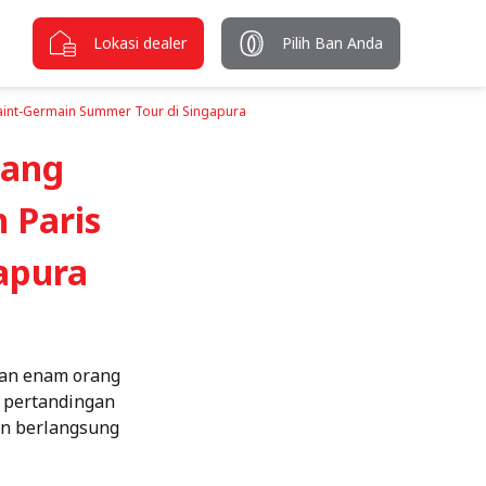
Lokasi dealer
Pilih Ban Anda
aint-Germain Summer Tour di Singapura
nang
 Paris
apura
kan enam orang
g pertandingan
an berlangsung