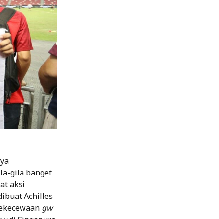
nya
ila-gila banget
at aksi
ibuat Achilles
kekecewaan
gw