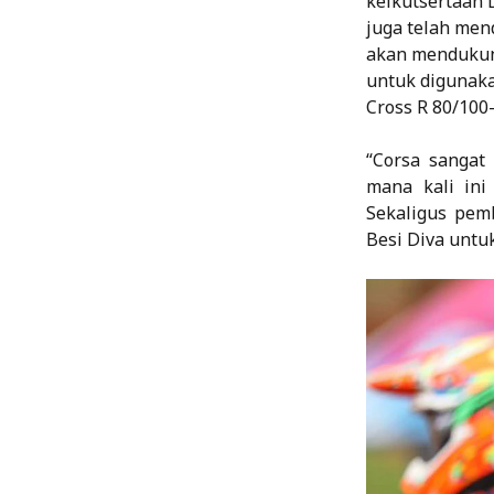
keikutsertaan D
juga telah men
akan mendukung
untuk digunaka
Cross R 80/100
“Corsa sangat
mana kali ini
Sekaligus pem
Besi Diva untuk