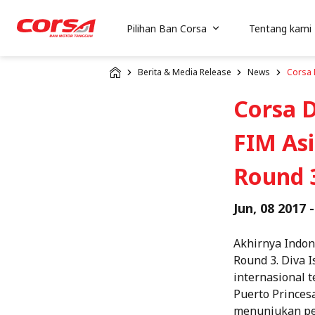
Pilihan Ban Corsa
Tentang kami
Berita & Media Release
News
Corsa 
Corsa 
FIM As
Round 3
Jun, 08 2017 -
Akhirnya Indon
Round 3. Diva 
internasional t
Puerto Princesa
menunjukan pen