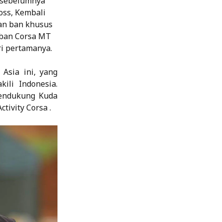
g sebelumnya
oss, Kembali
an ban khusus
 ban Corsa MT
ri pertamanya.
Asia ini, yang
ili Indonesia.
pendukung Kuda
tivity Corsa .