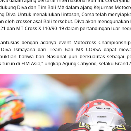
iva dalam ajang bertaraf internasional kali ini. Corsa yan
dukung Diva dan Tim Bali MX dalam ajang Kejurnas Motocr
 Diva. Untuk menaklukan lintasan, Corsa telah menyiapk
n oleh crosser asal Bali tersebut. Diva akan menggunakan
-21 dan MT Cross X 110/90-19 dalam pertandingan luar neg
 antusias dengan adanya event Motocross Championship 
 Diva Ismayana dari Team Bali MX CORSA dapat mewak
buktian bahwa ban Nasional pun berkualitas sebagai 
 turun di FIM Asia,” ungkap Agung Cahyono, selaku Brand Ac