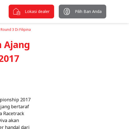
Lokasi dealer
Pilih Ban Anda
ound 3 Di Filipina
 Ajang
2017
mpionship 2017
jang bertaraf
ca Racetrack
Diva akan
r handal dari