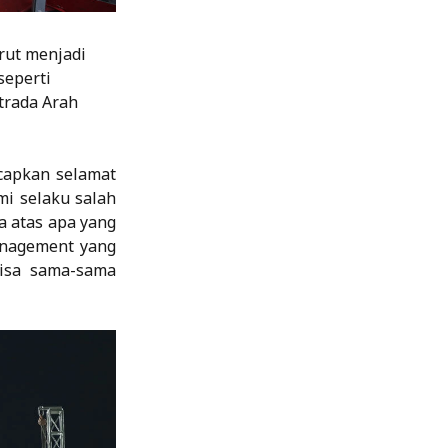
urut menjadi
seperti
trada Arah
ucapkan selamat
mi selaku salah
a atas apa yang
anagement yang
bisa sama-sama