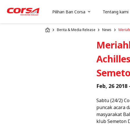
Pilihan Ban Corsa
Tentang kami
Berita & Media Release
News
Meriah
Meriahk
Achille
Semeto
Feb, 26 2018 
Sabtu (24/2) C
puncak acara d
masyarakat Bal
klub Semeton D