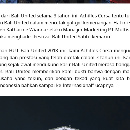
dari Bali United selama 3 tahun ini, Achilles Corsa tentu t
an Bali United dalam mencetak gol-gol kemenangan. Hal ini 
eh Katharine Wianna selaku Manager Marketing PT Multis
ika menghadiri Festival Bali United Sabtu kemarin
aan HUT Bali United 2018 ini, kami Achilles-Corsa meng
jang dan prestasi yang telah dicetak dalam 3 tahun ini. Ka
ang sejak awal mendukung karir Bali United merasa bangg
kan. Bali United memberikan kami bukti bahwa dengan m
usaha yang tekun, dan dengan tekad yang kuat kita 
 Indonesia bahkan sampai ke Internasional” ucapnya.