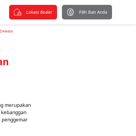
Lokasi dealer
Pilih Ban Anda
 Dewata
,
an
ang merupakan
n kebanggan
ra penggemar