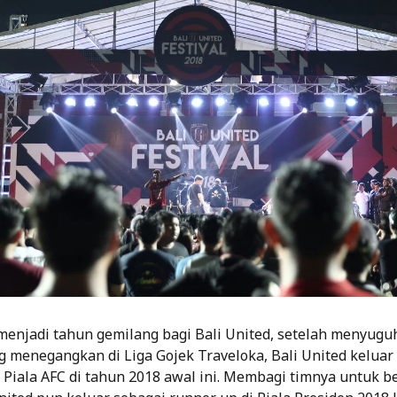
enjadi tahun gemilang bagi Bali United, setelah menyug
 menegangkan di Liga Gojek Traveloka, Bali United keluar
 Piala AFC di tahun 2018 awal ini. Membagi timnya untuk be