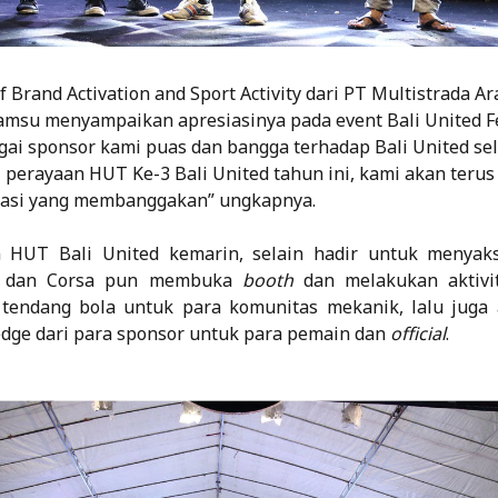
 Brand Activation and Sport Activity dari PT Multistrada A
su menyampaikan apresiasinya pada event Bali United Fe
gai sponsor kami puas dan bangga terhadap Bali United se
ui perayaan HUT Ke-3 Bali United tahun ini, kami akan ter
asi yang membanggakan” ungkapnya.
 HUT Bali United kemarin, selain hadir untuk menyak
les dan Corsa pun membuka
booth
dan melakukan aktivi
 tendang bola untuk para komunitas mekanik, lalu juga
dge dari para sponsor untuk para pemain dan
official
.