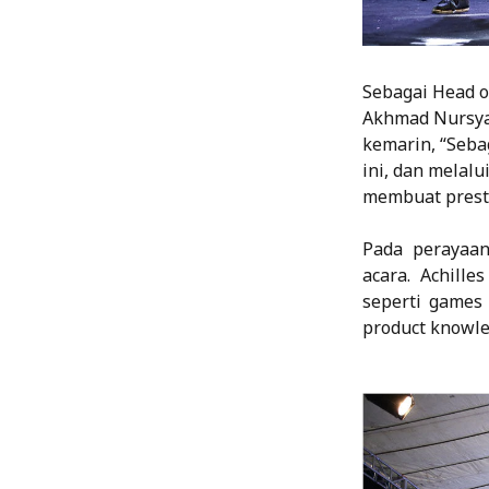
Sebagai Head of
Akhmad Nursyam
kemarin, “Seba
ini, dan melal
membuat prest
Pada perayaan
acara. Achil
seperti games
product knowle