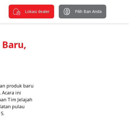
Lokasi dealer
Pilih Ban Anda
 Baru,
kan produk baru
 Acara ini
an Tim Jelajah
latan pulau
S.