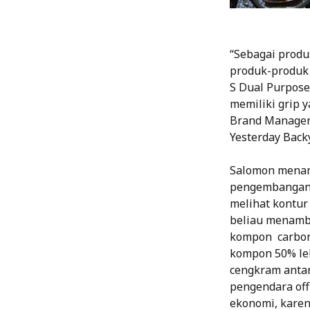
“Sebagai produ
produk-produk 
S Dual Purpose.
memiliki grip 
Brand Manager 
Yesterday Backy
Salomon menamb
pengembangan y
melihat kontur 
beliau menamba
kompon carbon 
kompon 50% leb
cengkram antar
pengendara off
ekonomi, karen