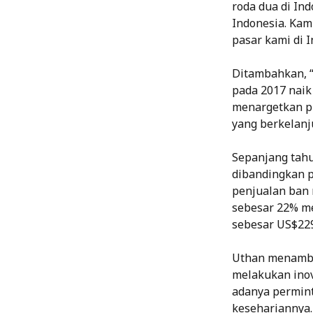
roda dua di Ind
Indonesia. Kam
pasar kami di I
Ditambahkan, “
pada 2017 naik
menargetkan p
yang berkelanj
Sepanjang tahu
dibandingkan p
penjualan ban 
sebesar 22% me
sebesar US$229
Uthan menambah
melakukan inov
adanya permin
kesehariannya.