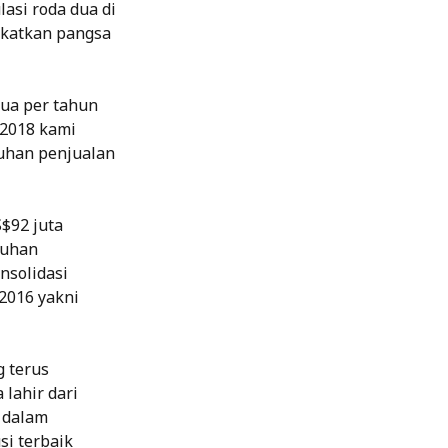
lasi roda dua di
gkatkan pangsa
dua per tahun
 2018 kami
uhan penjualan
$92 juta
buhan
nsolidasi
2016 yakni
g terus
lahir dari
 dalam
si terbaik