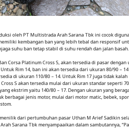
duksi oleh PT Multistrada Arah Sarana Tbk ini cocok digun
memiliki kembangan ban yang lebih tebal dan responsif un
aga suhu ban tetap stabil di suhu rendah dan jalan basah.
an Corsa Platinum Cross S, akan tersedia di pasar dengan
 Untuk Rim 14, ban ini akan tersedia dari ukuran 80/90 – 1
sedia di ukuran 110/80 – 14. Untuk Rim 17 juga tidak kalah 
Cross S akan tersedia mulai dari ukuran standar seperti 70
yang ekstrim yaitu 140/80 – 17. Dengan ukuran yang beraga
 berbagai jenis motor, mulai dari motor matic, bebek, spo
stom.
 menilik dari pertumbuhan pasar Uthan M Arief Sadikin sel
a Arah Sarana Tbk menyampaaikan dalam sambutannya, “Pa