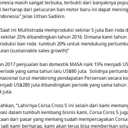
onesia masih sangat terbuka, terbukti dari banyaknya popu
i berharap dari pelucuran ban motor baru ini dapat menin
ndonesia.” Jelas Uthan Sadikin.
Saat ini Multistrada memproduksi sekitar 5 juta Ban roda 
 sekitar 25% dibandingkan tahun 2016. Dimana kami tahun
roduksi ban roda tumbuh 20% untuk mendukung pertumb
utan (sustainable sales growth)”
n 2017 penjualan ban domestik MASA naik 15% menjadi US
eriode yang sama tahun lalu US$80 juta. Solidnya pertum
nasional turut mendorong pendapatan Perseroan secara ko
njadi US$280 juta dibandingkan periode yang sama tahun 
 juta.
kan, “Lahirnya Corsa Cross S ini selain dari kami meman
asi dalam tumbuh kembang bisnis kami, Corsa Corss S juga 
taan dari pasar yang memang sudah mempercayakan Corsa
 Jadi kami berharap, kami akan terus bisa memberikan solu