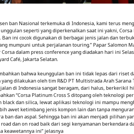
sen ban Nasional terkemuka di Indonesia, kami terus me
unggulan seperti yang diperkenalkan saat ini yakni, Corsa
 Ban ini cocok digunakan di berbagai jenis jalan dan terbuk
yang mumpuni untuk perjalanan touring.” Papar Salomon M
Corsa dalam press conference yang diadakan hari ini Selasa
ard Café, Jakarta Selatan.
ahkan bahwa keunggulan ban ini tidak lepas dari riset d
ang dilakukan oleh tim R&D PT Multistrada Arah Sarana 
jalan di Indonesia sangat beragam, dari halus, berkerikil h
hkan “Corsa Platinum Cross S ditopang oleh teknologi pe
black dan silica, lewat aplikasi teknologi ini mampu meng
ih awet ketimbang jenis kompon lain dan tanpa menguran
a ban dan aspal. Sehingga ban ini akan menjadi pilihan yan
 road dan on road baik dari segi kenyamanan berkendara da
a keawetannya ini” jelasnya