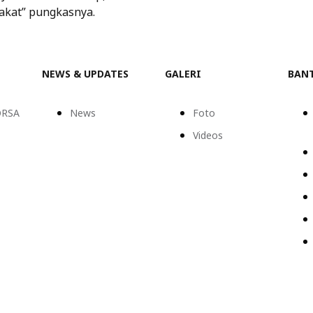
akat” pungkasnya.
NEWS & UPDATES
GALERI
BAN
ORSA
News
Foto
Videos