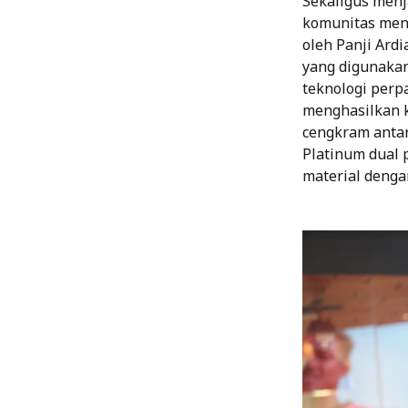
Sekaligus men
komunitas meng
oleh Panji Ardi
yang digunakan
teknologi perpa
menghasilkan k
cengkram antar
Platinum dual 
material dengan