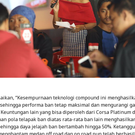
aikan, “Kesempurnaan teknologi compound ini menghasilk
 sehingga performa ban tetap maksimal dan mengurangi g
 Keuntungan lain yang bisa diperoleh dari Corsa Platinum d
an pola telapak ban diatas rata-rata ban lain menghasilkan
sehingga daya jelajah ban bertambah hingga 50%. Ketangg
menghantam medan off road dan on road pun telah berhasil