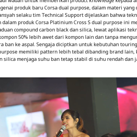
jadi wadah untuk memberikan product knowledge kepada a
enai produk baru Corsa dual purpose, dalam materi yang
ansyah selaku tim Technical Support dijelaskan bahwa tekno
 dalam produk Corsa Platinium Cross S dual purpose ini 
duan compound carbon black dan silica, lewat aplikasi tekn
ompon 50% lebih awet dari kompon lain dan tanpa mengur
a ban ke aspal. Sengaja diciptkan untuk kebutuhan touring
purpose memiliki pattern lebih tebal dibanding brand lain
 silica menjaga suhu ban tetap stabil di suhu rendah dan j