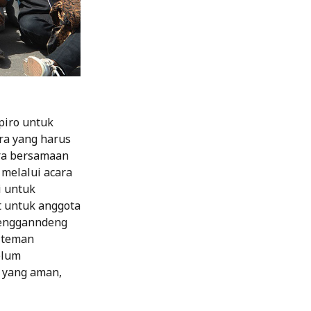
piro untuk
ra yang harus
ara bersamaan
melalui acara
i untuk
 untuk anggota
mengganndeng
-teman
elum
 yang aman,