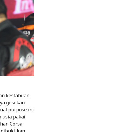
an kestabilan
aya gesekan
ual purpose ini
 usia pakai
uhan Corsa
 dibuktikan