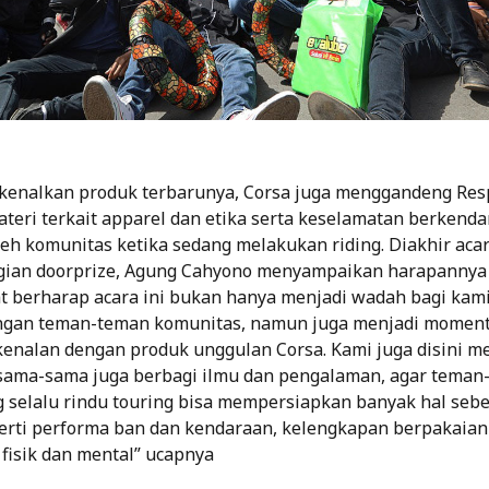
kenalkan produk terbarunya, Corsa juga menggandeng Res
eri terkait apparel dan etika serta keselamatan berkenda
leh komunitas ketika sedang melakukan riding. Diakhir ac
ian doorprize, Agung Cahyono menyampaikan harapannya 
at berharap acara ini bukan hanya menjadi wadah bagi kam
ngan teman-teman komunitas, namun juga menjadi moment
enalan dengan produk unggulan Corsa. Kami juga disini 
sama-sama juga berbagi ilmu dan pengalaman, agar teman
 selalu rindu touring bisa mempersiapkan banyak hal seb
erti performa ban dan kendaraan, kelengkapan berpakaian
 fisik dan mental” ucapnya