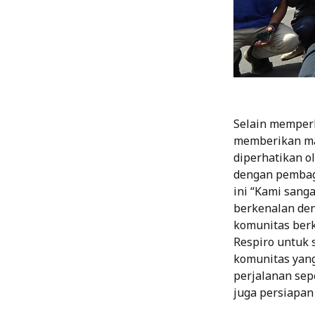
Selain memper
memberikan mat
diperhatikan o
dengan pembag
ini “Kami sang
berkenalan de
komunitas berk
Respiro untuk 
komunitas yang
perjalanan sep
juga persiapan