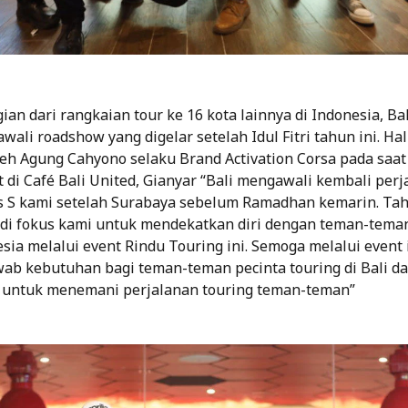
an dari rangkaian tour ke 16 kota lainnya di Indonesia, Ba
li roadshow yang digelar setelah Idul Fitri tahun ini. Hal 
eh Agung Cahyono selaku Brand Activation Corsa pada saa
 di Café Bali United, Gianyar “Bali mengawali kembali perj
 S kami setelah Surabaya sebelum Ramadhan kemarin. Tahu
i fokus kami untuk mendekatkan diri dengan teman-tema
sia melalui event Rindu Touring ini. Semoga melalui event 
b kebutuhan bagi teman-teman pecinta touring di Bali d
k untuk menemani perjalanan touring teman-teman”