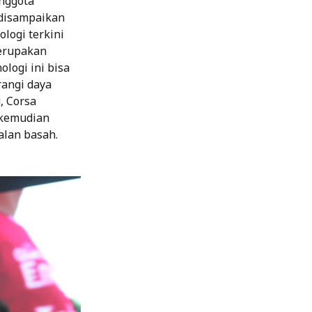
nggota
 disampaikan
logi terkini
merupakan
ologi ini bisa
angi daya
, Corsa
, kemudian
alan basah.