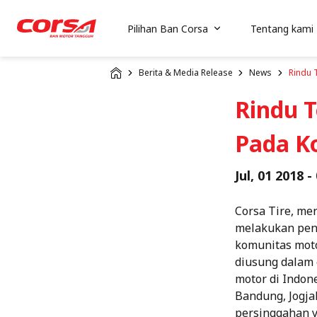
Pilihan Ban Corsa
Tentang kami
Berita & Media Release
News
Rindu 
Rindu T
Pada K
Jul, 01 2018 -
Corsa Tire, me
melakukan pend
komunitas moto
diusung dalam
motor di Indon
Bandung, Jogja
persinggahan 