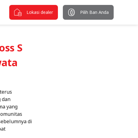
Lokasi dealer
Pilih Ban Anda
oss S
wata
terus
g dan
ema yang
komunitas
sebelumnya di
pat