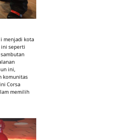
li menjadi kota
ini seperti
t sambutan
alanan
n ini,
n komunitas
ini Corsa
alam memilih