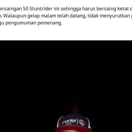
rsaingan 50 Stuntrider ini sehingga harus bersaing ketat 
. Walaupun gelap malam telah datang, tidak menyurutkan 
gu pengumuman pemenang.