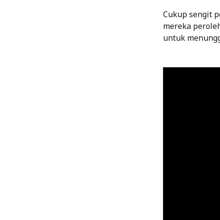
Cukup sengit pe
mereka peroleh
untuk menung